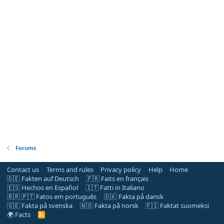
Forums
Contact us
Terms and rules
Privacy policy
Help
Home
🇩🇪 Fakten auf Deutsch
🇫🇷 Faits en français
🇪🇸 Hechos en Español
🇮🇹 Fatti in Italiano
🇧🇷 🇵🇹 Fatos em português
🇩🇰 Fakta på dansk
🇸🇪 Fakta på svenska
🇳🇴 Fakta på norsk
🇫🇮 Faktat suomeksi
🌍 Facts
R
S