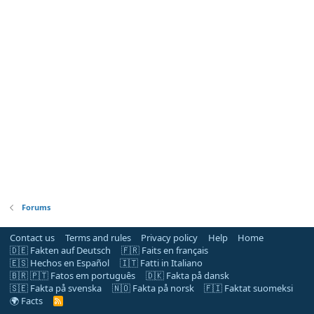
Forums
Contact us
Terms and rules
Privacy policy
Help
Home
🇩🇪 Fakten auf Deutsch
🇫🇷 Faits en français
🇪🇸 Hechos en Español
🇮🇹 Fatti in Italiano
🇧🇷 🇵🇹 Fatos em português
🇩🇰 Fakta på dansk
🇸🇪 Fakta på svenska
🇳🇴 Fakta på norsk
🇫🇮 Faktat suomeksi
🌍 Facts
R
S