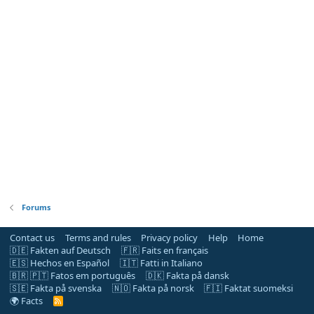
Forums
Contact us
Terms and rules
Privacy policy
Help
Home
🇩🇪 Fakten auf Deutsch
🇫🇷 Faits en français
🇪🇸 Hechos en Español
🇮🇹 Fatti in Italiano
🇧🇷 🇵🇹 Fatos em português
🇩🇰 Fakta på dansk
🇸🇪 Fakta på svenska
🇳🇴 Fakta på norsk
🇫🇮 Faktat suomeksi
🌍 Facts
R
S