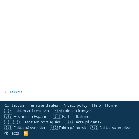
Forums
Contact us
Terms and rules
Privacy policy
Help
Home
🇩🇪 Fakten auf Deutsch
🇫🇷 Faits en français
🇪🇸 Hechos en Español
🇮🇹 Fatti in Italiano
🇧🇷 🇵🇹 Fatos em português
🇩🇰 Fakta på dansk
🇸🇪 Fakta på svenska
🇳🇴 Fakta på norsk
🇫🇮 Faktat suomeksi
🌍 Facts
R
S