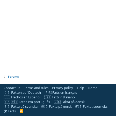
Forums
Contact us
Terms and rules
Privacy policy
Help
Home
🇩🇪 Fakten auf Deutsch
🇫🇷 Faits en français
🇪🇸 Hechos en Español
🇮🇹 Fatti in Italiano
🇧🇷 🇵🇹 Fatos em português
🇩🇰 Fakta på dansk
🇸🇪 Fakta på svenska
🇳🇴 Fakta på norsk
🇫🇮 Faktat suomeksi
🌍 Facts
R
S