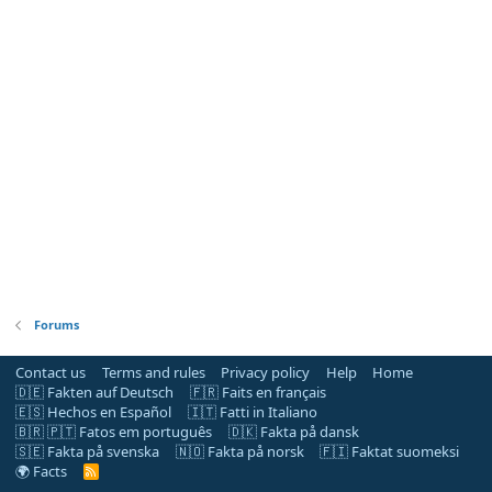
Forums
Contact us
Terms and rules
Privacy policy
Help
Home
🇩🇪 Fakten auf Deutsch
🇫🇷 Faits en français
🇪🇸 Hechos en Español
🇮🇹 Fatti in Italiano
🇧🇷 🇵🇹 Fatos em português
🇩🇰 Fakta på dansk
🇸🇪 Fakta på svenska
🇳🇴 Fakta på norsk
🇫🇮 Faktat suomeksi
🌍 Facts
R
S