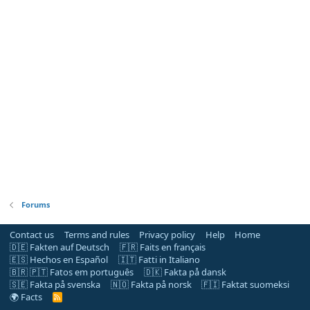
Forums
Contact us
Terms and rules
Privacy policy
Help
Home
🇩🇪 Fakten auf Deutsch
🇫🇷 Faits en français
🇪🇸 Hechos en Español
🇮🇹 Fatti in Italiano
🇧🇷 🇵🇹 Fatos em português
🇩🇰 Fakta på dansk
🇸🇪 Fakta på svenska
🇳🇴 Fakta på norsk
🇫🇮 Faktat suomeksi
🌍 Facts
R
S