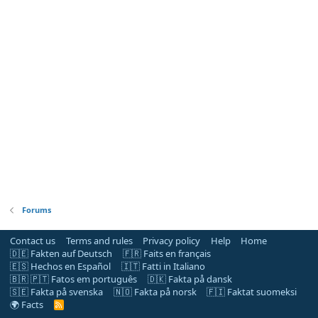
Forums
Contact us
Terms and rules
Privacy policy
Help
Home
🇩🇪 Fakten auf Deutsch
🇫🇷 Faits en français
🇪🇸 Hechos en Español
🇮🇹 Fatti in Italiano
🇧🇷 🇵🇹 Fatos em português
🇩🇰 Fakta på dansk
🇸🇪 Fakta på svenska
🇳🇴 Fakta på norsk
🇫🇮 Faktat suomeksi
🌍 Facts
R
S