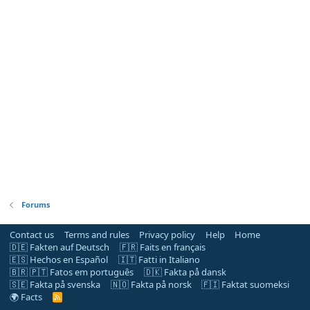
Forums
Contact us
Terms and rules
Privacy policy
Help
Home
🇩🇪 Fakten auf Deutsch
🇫🇷 Faits en français
🇪🇸 Hechos en Español
🇮🇹 Fatti in Italiano
🇧🇷 🇵🇹 Fatos em português
🇩🇰 Fakta på dansk
🇸🇪 Fakta på svenska
🇳🇴 Fakta på norsk
🇫🇮 Faktat suomeksi
🌍 Facts
R
S