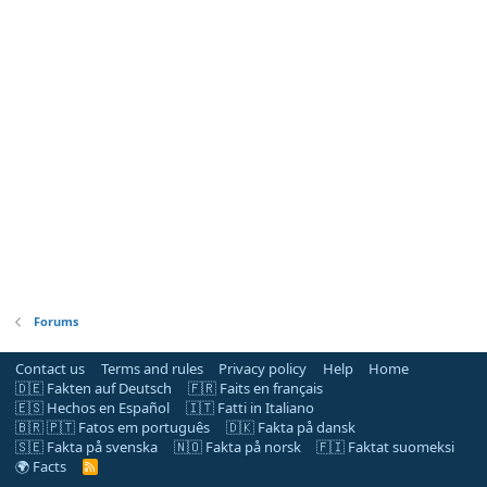
Forums
Contact us
Terms and rules
Privacy policy
Help
Home
🇩🇪 Fakten auf Deutsch
🇫🇷 Faits en français
🇪🇸 Hechos en Español
🇮🇹 Fatti in Italiano
🇧🇷 🇵🇹 Fatos em português
🇩🇰 Fakta på dansk
🇸🇪 Fakta på svenska
🇳🇴 Fakta på norsk
🇫🇮 Faktat suomeksi
🌍 Facts
R
S