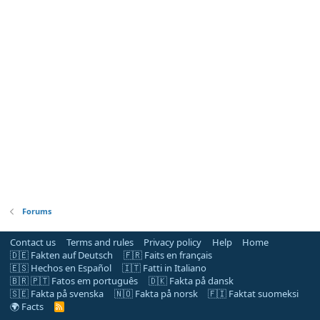
Forums
Contact us
Terms and rules
Privacy policy
Help
Home
🇩🇪 Fakten auf Deutsch
🇫🇷 Faits en français
🇪🇸 Hechos en Español
🇮🇹 Fatti in Italiano
🇧🇷 🇵🇹 Fatos em português
🇩🇰 Fakta på dansk
🇸🇪 Fakta på svenska
🇳🇴 Fakta på norsk
🇫🇮 Faktat suomeksi
🌍 Facts
R
S