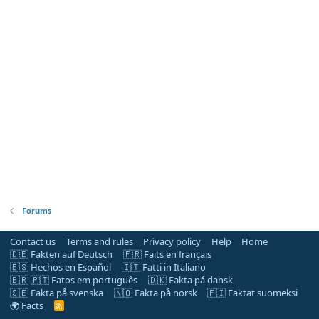
Forums
Contact us
Terms and rules
Privacy policy
Help
Home
🇩🇪 Fakten auf Deutsch
🇫🇷 Faits en français
🇪🇸 Hechos en Español
🇮🇹 Fatti in Italiano
🇧🇷 🇵🇹 Fatos em português
🇩🇰 Fakta på dansk
🇸🇪 Fakta på svenska
🇳🇴 Fakta på norsk
🇫🇮 Faktat suomeksi
🌍 Facts
R
S