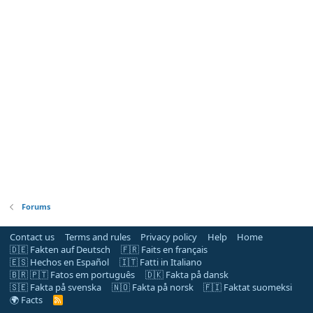
Forums
Contact us
Terms and rules
Privacy policy
Help
Home
🇩🇪 Fakten auf Deutsch
🇫🇷 Faits en français
🇪🇸 Hechos en Español
🇮🇹 Fatti in Italiano
🇧🇷 🇵🇹 Fatos em português
🇩🇰 Fakta på dansk
🇸🇪 Fakta på svenska
🇳🇴 Fakta på norsk
🇫🇮 Faktat suomeksi
🌍 Facts
R
S