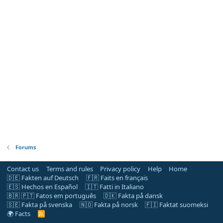
Forums
Contact us
Terms and rules
Privacy policy
Help
Home
🇩🇪 Fakten auf Deutsch
🇫🇷 Faits en français
🇪🇸 Hechos en Español
🇮🇹 Fatti in Italiano
🇧🇷 🇵🇹 Fatos em português
🇩🇰 Fakta på dansk
🇸🇪 Fakta på svenska
🇳🇴 Fakta på norsk
🇫🇮 Faktat suomeksi
🌍 Facts
R
S