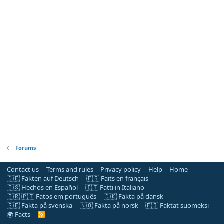
Forums
Contact us
Terms and rules
Privacy policy
Help
Home
🇩🇪 Fakten auf Deutsch
🇫🇷 Faits en français
🇪🇸 Hechos en Español
🇮🇹 Fatti in Italiano
🇧🇷 🇵🇹 Fatos em português
🇩🇰 Fakta på dansk
🇸🇪 Fakta på svenska
🇳🇴 Fakta på norsk
🇫🇮 Faktat suomeksi
🌍 Facts
R
S