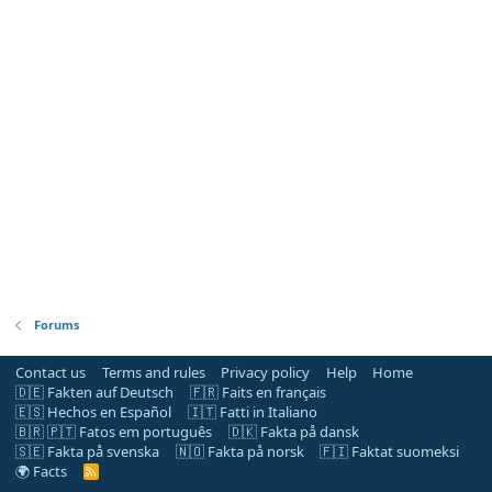
Forums
Contact us
Terms and rules
Privacy policy
Help
Home
🇩🇪 Fakten auf Deutsch
🇫🇷 Faits en français
🇪🇸 Hechos en Español
🇮🇹 Fatti in Italiano
🇧🇷 🇵🇹 Fatos em português
🇩🇰 Fakta på dansk
🇸🇪 Fakta på svenska
🇳🇴 Fakta på norsk
🇫🇮 Faktat suomeksi
🌍 Facts
R
S