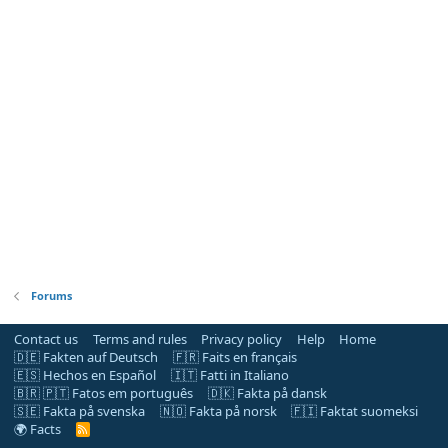
Forums
Contact us
Terms and rules
Privacy policy
Help
Home
🇩🇪 Fakten auf Deutsch
🇫🇷 Faits en français
🇪🇸 Hechos en Español
🇮🇹 Fatti in Italiano
🇧🇷 🇵🇹 Fatos em português
🇩🇰 Fakta på dansk
🇸🇪 Fakta på svenska
🇳🇴 Fakta på norsk
🇫🇮 Faktat suomeksi
🌍 Facts
R
S