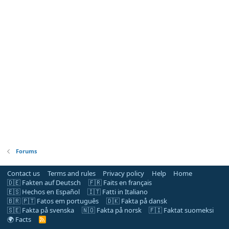
Forums
Contact us
Terms and rules
Privacy policy
Help
Home
🇩🇪 Fakten auf Deutsch
🇫🇷 Faits en français
🇪🇸 Hechos en Español
🇮🇹 Fatti in Italiano
🇧🇷 🇵🇹 Fatos em português
🇩🇰 Fakta på dansk
🇸🇪 Fakta på svenska
🇳🇴 Fakta på norsk
🇫🇮 Faktat suomeksi
🌍 Facts
R
S