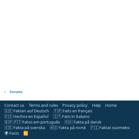
Forums
Contact us
Terms and rules
Privacy policy
Help
Home
🇩🇪 Fakten auf Deutsch
🇫🇷 Faits en français
🇪🇸 Hechos en Español
🇮🇹 Fatti in Italiano
🇧🇷 🇵🇹 Fatos em português
🇩🇰 Fakta på dansk
🇸🇪 Fakta på svenska
🇳🇴 Fakta på norsk
🇫🇮 Faktat suomeksi
🌍 Facts
R
S