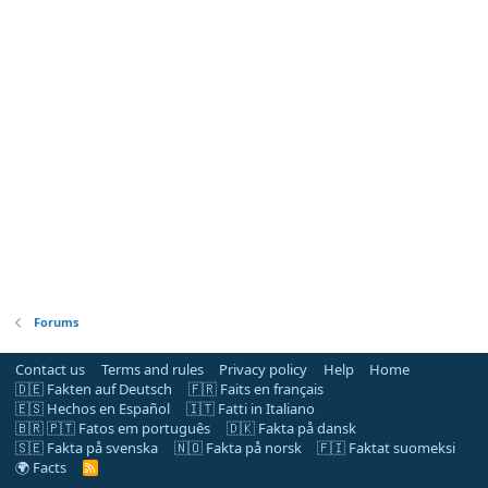
Forums
Contact us
Terms and rules
Privacy policy
Help
Home
🇩🇪 Fakten auf Deutsch
🇫🇷 Faits en français
🇪🇸 Hechos en Español
🇮🇹 Fatti in Italiano
🇧🇷 🇵🇹 Fatos em português
🇩🇰 Fakta på dansk
🇸🇪 Fakta på svenska
🇳🇴 Fakta på norsk
🇫🇮 Faktat suomeksi
🌍 Facts
R
S