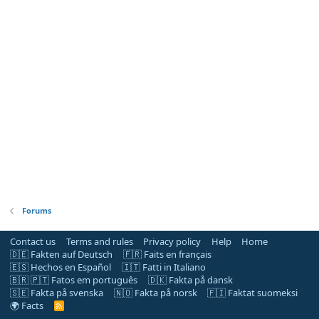
Forums
Contact us
Terms and rules
Privacy policy
Help
Home
🇩🇪 Fakten auf Deutsch
🇫🇷 Faits en français
🇪🇸 Hechos en Español
🇮🇹 Fatti in Italiano
🇧🇷 🇵🇹 Fatos em português
🇩🇰 Fakta på dansk
🇸🇪 Fakta på svenska
🇳🇴 Fakta på norsk
🇫🇮 Faktat suomeksi
🌍 Facts
R
S