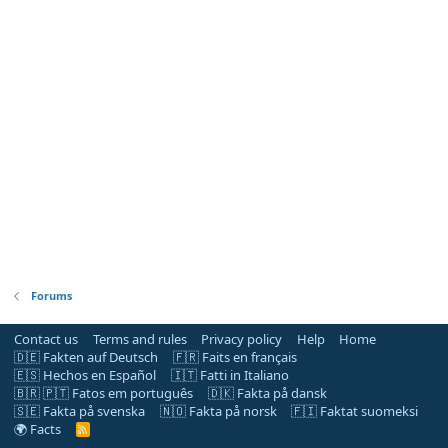
Forums
Contact us
Terms and rules
Privacy policy
Help
Home
🇩🇪 Fakten auf Deutsch
🇫🇷 Faits en français
🇪🇸 Hechos en Español
🇮🇹 Fatti in Italiano
🇧🇷 🇵🇹 Fatos em português
🇩🇰 Fakta på dansk
🇸🇪 Fakta på svenska
🇳🇴 Fakta på norsk
🇫🇮 Faktat suomeksi
🌍 Facts
R
S