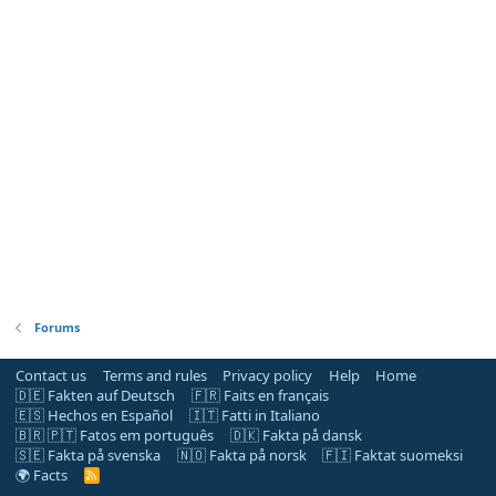
Forums
Contact us
Terms and rules
Privacy policy
Help
Home
🇩🇪 Fakten auf Deutsch
🇫🇷 Faits en français
🇪🇸 Hechos en Español
🇮🇹 Fatti in Italiano
🇧🇷 🇵🇹 Fatos em português
🇩🇰 Fakta på dansk
🇸🇪 Fakta på svenska
🇳🇴 Fakta på norsk
🇫🇮 Faktat suomeksi
🌍 Facts
R
S