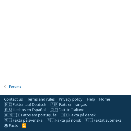
Forums
Contact us
Terms and rules
Privacy policy
Help
Home
🇩🇪 Fakten auf Deutsch
🇫🇷 Faits en français
🇪🇸 Hechos en Español
🇮🇹 Fatti in Italiano
🇧🇷 🇵🇹 Fatos em português
🇩🇰 Fakta på dansk
🇸🇪 Fakta på svenska
🇳🇴 Fakta på norsk
🇫🇮 Faktat suomeksi
🌍 Facts
R
S