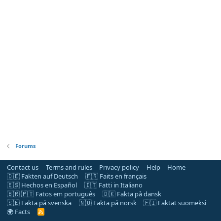
Forums
Contact us
Terms and rules
Privacy policy
Help
Home
🇩🇪 Fakten auf Deutsch
🇫🇷 Faits en français
🇪🇸 Hechos en Español
🇮🇹 Fatti in Italiano
🇧🇷 🇵🇹 Fatos em português
🇩🇰 Fakta på dansk
🇸🇪 Fakta på svenska
🇳🇴 Fakta på norsk
🇫🇮 Faktat suomeksi
🌍 Facts
R
S