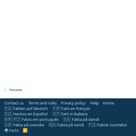
Forums
Contact us
Terms and rules
Privacy policy
Help
Home
🇩🇪 Fakten auf Deutsch
🇫🇷 Faits en français
🇪🇸 Hechos en Español
🇮🇹 Fatti in Italiano
🇧🇷 🇵🇹 Fatos em português
🇩🇰 Fakta på dansk
🇸🇪 Fakta på svenska
🇳🇴 Fakta på norsk
🇫🇮 Faktat suomeksi
🌍 Facts
R
S