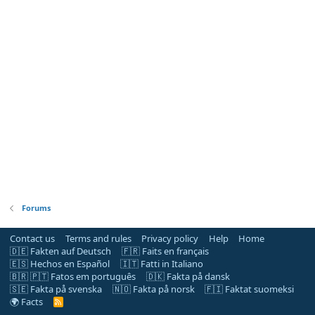
Forums
Contact us
Terms and rules
Privacy policy
Help
Home
🇩🇪 Fakten auf Deutsch
🇫🇷 Faits en français
🇪🇸 Hechos en Español
🇮🇹 Fatti in Italiano
🇧🇷 🇵🇹 Fatos em português
🇩🇰 Fakta på dansk
🇸🇪 Fakta på svenska
🇳🇴 Fakta på norsk
🇫🇮 Faktat suomeksi
🌍 Facts
R
S