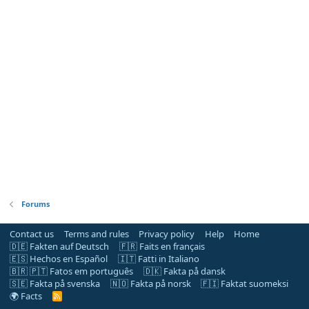
Forums
Contact us
Terms and rules
Privacy policy
Help
Home
🇩🇪 Fakten auf Deutsch
🇫🇷 Faits en français
🇪🇸 Hechos en Español
🇮🇹 Fatti in Italiano
🇧🇷 🇵🇹 Fatos em português
🇩🇰 Fakta på dansk
🇸🇪 Fakta på svenska
🇳🇴 Fakta på norsk
🇫🇮 Faktat suomeksi
🌍 Facts
R
S