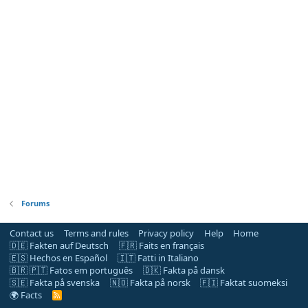
Forums
Contact us
Terms and rules
Privacy policy
Help
Home
🇩🇪 Fakten auf Deutsch
🇫🇷 Faits en français
🇪🇸 Hechos en Español
🇮🇹 Fatti in Italiano
🇧🇷 🇵🇹 Fatos em português
🇩🇰 Fakta på dansk
🇸🇪 Fakta på svenska
🇳🇴 Fakta på norsk
🇫🇮 Faktat suomeksi
🌍 Facts
R
S