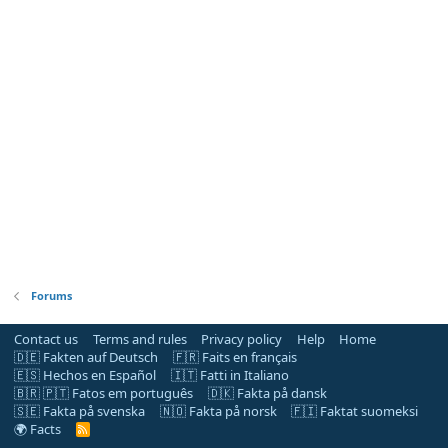
Forums
Contact us
Terms and rules
Privacy policy
Help
Home
🇩🇪 Fakten auf Deutsch
🇫🇷 Faits en français
🇪🇸 Hechos en Español
🇮🇹 Fatti in Italiano
🇧🇷 🇵🇹 Fatos em português
🇩🇰 Fakta på dansk
🇸🇪 Fakta på svenska
🇳🇴 Fakta på norsk
🇫🇮 Faktat suomeksi
🌍 Facts
R
S