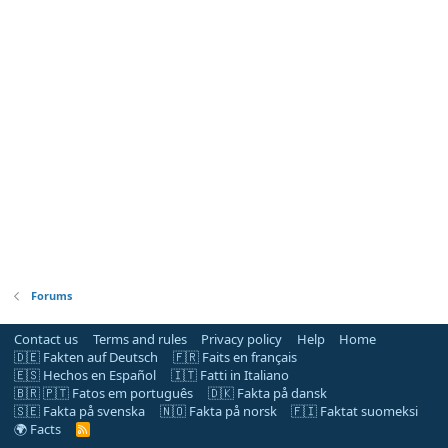
Forums
Contact us
Terms and rules
Privacy policy
Help
Home
🇩🇪 Fakten auf Deutsch
🇫🇷 Faits en français
🇪🇸 Hechos en Español
🇮🇹 Fatti in Italiano
🇧🇷 🇵🇹 Fatos em português
🇩🇰 Fakta på dansk
🇸🇪 Fakta på svenska
🇳🇴 Fakta på norsk
🇫🇮 Faktat suomeksi
🌍 Facts
R
S