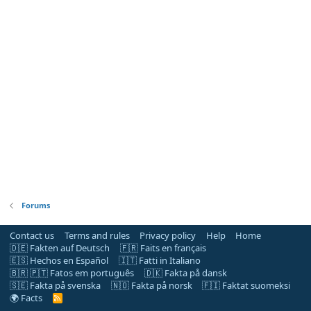
Forums
Contact us
Terms and rules
Privacy policy
Help
Home
🇩🇪 Fakten auf Deutsch
🇫🇷 Faits en français
🇪🇸 Hechos en Español
🇮🇹 Fatti in Italiano
🇧🇷 🇵🇹 Fatos em português
🇩🇰 Fakta på dansk
🇸🇪 Fakta på svenska
🇳🇴 Fakta på norsk
🇫🇮 Faktat suomeksi
🌍 Facts
R
S