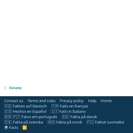
Forums
Contact us
Terms and rules
Privacy policy
Help
Home
🇩🇪 Fakten auf Deutsch
🇫🇷 Faits en français
🇪🇸 Hechos en Español
🇮🇹 Fatti in Italiano
🇧🇷 🇵🇹 Fatos em português
🇩🇰 Fakta på dansk
🇸🇪 Fakta på svenska
🇳🇴 Fakta på norsk
🇫🇮 Faktat suomeksi
🌍 Facts
R
S