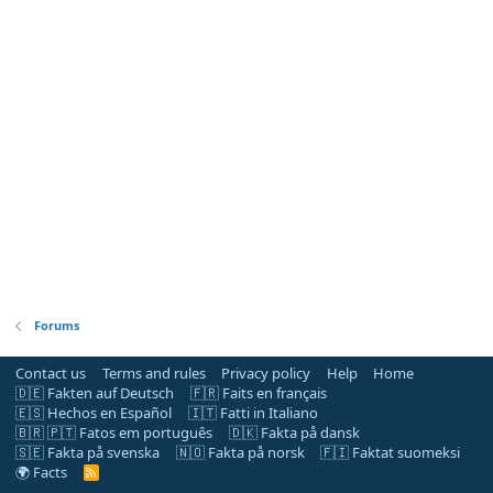
Forums
Contact us
Terms and rules
Privacy policy
Help
Home
🇩🇪 Fakten auf Deutsch
🇫🇷 Faits en français
🇪🇸 Hechos en Español
🇮🇹 Fatti in Italiano
🇧🇷 🇵🇹 Fatos em português
🇩🇰 Fakta på dansk
🇸🇪 Fakta på svenska
🇳🇴 Fakta på norsk
🇫🇮 Faktat suomeksi
🌍 Facts
R
S