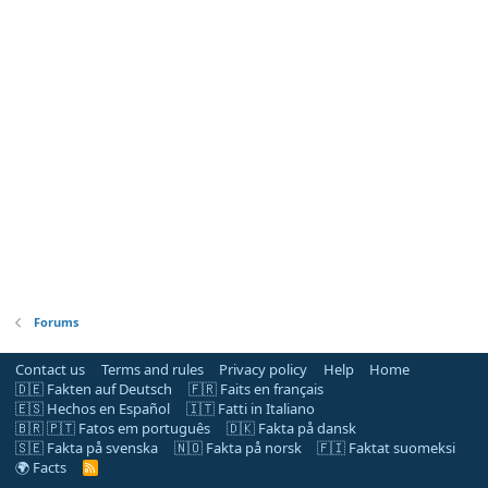
Forums
Contact us
Terms and rules
Privacy policy
Help
Home
🇩🇪 Fakten auf Deutsch
🇫🇷 Faits en français
🇪🇸 Hechos en Español
🇮🇹 Fatti in Italiano
🇧🇷 🇵🇹 Fatos em português
🇩🇰 Fakta på dansk
🇸🇪 Fakta på svenska
🇳🇴 Fakta på norsk
🇫🇮 Faktat suomeksi
🌍 Facts
R
S