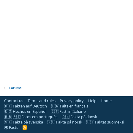
Forums
Contact us
Terms and rules
Privacy policy
Help
Home
🇩🇪 Fakten auf Deutsch
🇫🇷 Faits en français
🇪🇸 Hechos en Español
🇮🇹 Fatti in Italiano
🇧🇷 🇵🇹 Fatos em português
🇩🇰 Fakta på dansk
🇸🇪 Fakta på svenska
🇳🇴 Fakta på norsk
🇫🇮 Faktat suomeksi
🌍 Facts
R
S