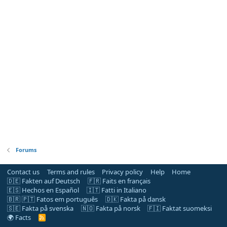
Forums
Contact us
Terms and rules
Privacy policy
Help
Home
🇩🇪 Fakten auf Deutsch
🇫🇷 Faits en français
🇪🇸 Hechos en Español
🇮🇹 Fatti in Italiano
🇧🇷 🇵🇹 Fatos em português
🇩🇰 Fakta på dansk
🇸🇪 Fakta på svenska
🇳🇴 Fakta på norsk
🇫🇮 Faktat suomeksi
🌍 Facts
R
S