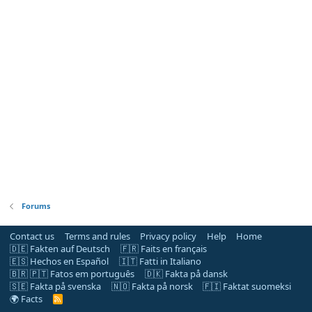
Forums
Contact us
Terms and rules
Privacy policy
Help
Home
🇩🇪 Fakten auf Deutsch
🇫🇷 Faits en français
🇪🇸 Hechos en Español
🇮🇹 Fatti in Italiano
🇧🇷 🇵🇹 Fatos em português
🇩🇰 Fakta på dansk
🇸🇪 Fakta på svenska
🇳🇴 Fakta på norsk
🇫🇮 Faktat suomeksi
🌍 Facts
R
S