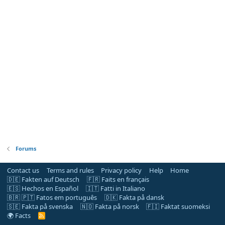
Forums
Contact us
Terms and rules
Privacy policy
Help
Home
🇩🇪 Fakten auf Deutsch
🇫🇷 Faits en français
🇪🇸 Hechos en Español
🇮🇹 Fatti in Italiano
🇧🇷 🇵🇹 Fatos em português
🇩🇰 Fakta på dansk
🇸🇪 Fakta på svenska
🇳🇴 Fakta på norsk
🇫🇮 Faktat suomeksi
🌍 Facts
R
S