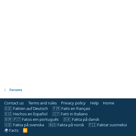
Forums
Contact us
Terms and rules
Privacy policy
Help
Home
🇩🇪 Fakten auf Deutsch
🇫🇷 Faits en français
🇪🇸 Hechos en Español
🇮🇹 Fatti in Italiano
🇧🇷 🇵🇹 Fatos em português
🇩🇰 Fakta på dansk
🇸🇪 Fakta på svenska
🇳🇴 Fakta på norsk
🇫🇮 Faktat suomeksi
🌍 Facts
R
S