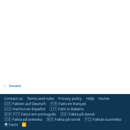
Forums
Contact us
Terms and rules
Privacy policy
Help
Home
🇩🇪 Fakten auf Deutsch
🇫🇷 Faits en français
🇪🇸 Hechos en Español
🇮🇹 Fatti in Italiano
🇧🇷 🇵🇹 Fatos em português
🇩🇰 Fakta på dansk
🇸🇪 Fakta på svenska
🇳🇴 Fakta på norsk
🇫🇮 Faktat suomeksi
🌍 Facts
R
S