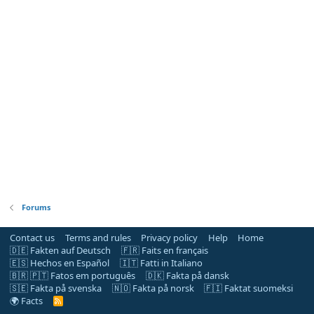
Forums
Contact us
Terms and rules
Privacy policy
Help
Home
🇩🇪 Fakten auf Deutsch
🇫🇷 Faits en français
🇪🇸 Hechos en Español
🇮🇹 Fatti in Italiano
🇧🇷 🇵🇹 Fatos em português
🇩🇰 Fakta på dansk
🇸🇪 Fakta på svenska
🇳🇴 Fakta på norsk
🇫🇮 Faktat suomeksi
🌍 Facts
R
S