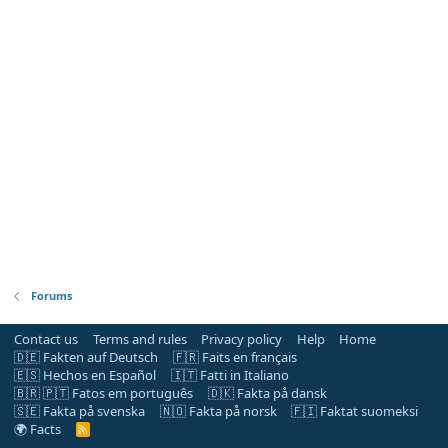
Forums
Contact us
Terms and rules
Privacy policy
Help
Home
🇩🇪 Fakten auf Deutsch
🇫🇷 Faits en français
🇪🇸 Hechos en Español
🇮🇹 Fatti in Italiano
🇧🇷 🇵🇹 Fatos em português
🇩🇰 Fakta på dansk
🇸🇪 Fakta på svenska
🇳🇴 Fakta på norsk
🇫🇮 Faktat suomeksi
🌍 Facts
R
S