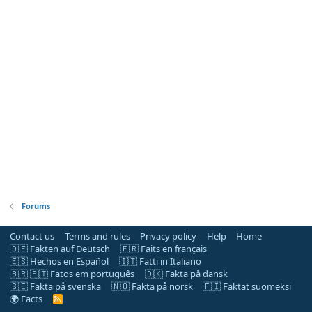
Forums
Contact us
Terms and rules
Privacy policy
Help
Home
🇩🇪 Fakten auf Deutsch
🇫🇷 Faits en français
🇪🇸 Hechos en Español
🇮🇹 Fatti in Italiano
🇧🇷 🇵🇹 Fatos em português
🇩🇰 Fakta på dansk
🇸🇪 Fakta på svenska
🇳🇴 Fakta på norsk
🇫🇮 Faktat suomeksi
🌍 Facts
R
S