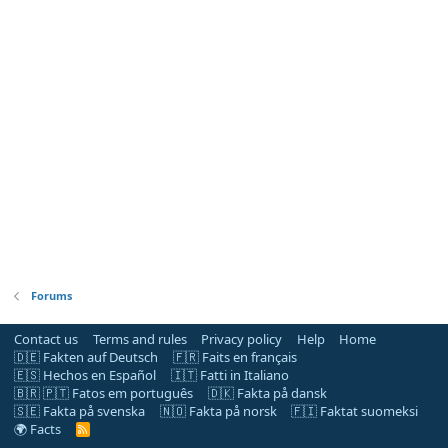
Forums
Contact us
Terms and rules
Privacy policy
Help
Home
🇩🇪 Fakten auf Deutsch
🇫🇷 Faits en français
🇪🇸 Hechos en Español
🇮🇹 Fatti in Italiano
🇧🇷 🇵🇹 Fatos em português
🇩🇰 Fakta på dansk
🇸🇪 Fakta på svenska
🇳🇴 Fakta på norsk
🇫🇮 Faktat suomeksi
🌍 Facts
R
S