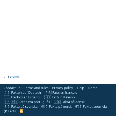
Forums
Contact us
Terms and rules
Privacy policy
Help
Home
🇩🇪 Fakten auf Deutsch
🇫🇷 Faits en français
🇪🇸 Hechos en Español
🇮🇹 Fatti in Italiano
🇧🇷 🇵🇹 Fatos em português
🇩🇰 Fakta på dansk
🇸🇪 Fakta på svenska
🇳🇴 Fakta på norsk
🇫🇮 Faktat suomeksi
🌍 Facts
R
S