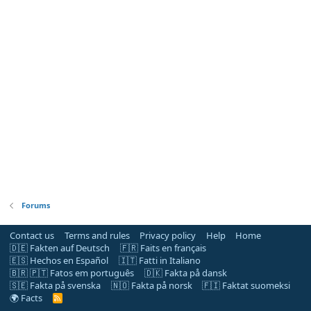
Forums
Contact us
Terms and rules
Privacy policy
Help
Home
🇩🇪 Fakten auf Deutsch
🇫🇷 Faits en français
🇪🇸 Hechos en Español
🇮🇹 Fatti in Italiano
🇧🇷 🇵🇹 Fatos em português
🇩🇰 Fakta på dansk
🇸🇪 Fakta på svenska
🇳🇴 Fakta på norsk
🇫🇮 Faktat suomeksi
🌍 Facts
R
S