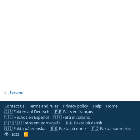
Forums
Contact us
Terms and rules
Privacy policy
Help
Home
🇩🇪 Fakten auf Deutsch
🇫🇷 Faits en français
🇪🇸 Hechos en Español
🇮🇹 Fatti in Italiano
🇧🇷 🇵🇹 Fatos em português
🇩🇰 Fakta på dansk
🇸🇪 Fakta på svenska
🇳🇴 Fakta på norsk
🇫🇮 Faktat suomeksi
🌍 Facts
R
S