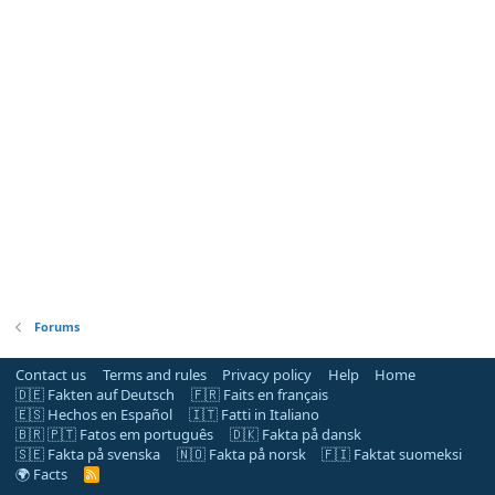
Forums
Contact us
Terms and rules
Privacy policy
Help
Home
🇩🇪 Fakten auf Deutsch
🇫🇷 Faits en français
🇪🇸 Hechos en Español
🇮🇹 Fatti in Italiano
🇧🇷 🇵🇹 Fatos em português
🇩🇰 Fakta på dansk
🇸🇪 Fakta på svenska
🇳🇴 Fakta på norsk
🇫🇮 Faktat suomeksi
🌍 Facts
R
S