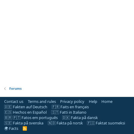
Forums
Contact us
Terms and rules
Privacy policy
Help
Home
🇩🇪 Fakten auf Deutsch
🇫🇷 Faits en français
🇪🇸 Hechos en Español
🇮🇹 Fatti in Italiano
🇧🇷 🇵🇹 Fatos em português
🇩🇰 Fakta på dansk
🇸🇪 Fakta på svenska
🇳🇴 Fakta på norsk
🇫🇮 Faktat suomeksi
🌍 Facts
R
S